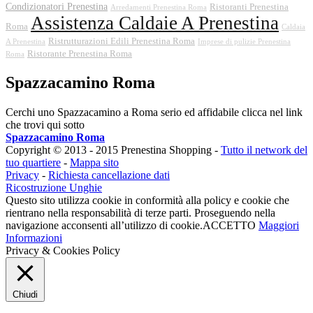
Condizionatori Prenestina
Ristoranti Prenestina
Arredamenti Prenestina Roma
Assistenza Caldaie A Prenestina
Roma
Caldaia
Ristrutturazioni Edili Prenestina Roma
A Prenestina
Imprese di pulizie Prenestina
Ristorante Prenestina Roma
Roma
Spazzacamino Roma
Cerchi uno Spazzacamino a Roma serio ed affidabile clicca nel link
che trovi qui sotto
Spazzacamino Roma
Copyright © 2013 - 2015 Prenestina Shopping -
Tutto il network del
tuo quartiere
-
Mappa sito
Privacy
-
Richiesta cancellazione dati
Ricostruzione Unghie
Questo sito utilizza cookie in conformità alla policy e cookie che
rientrano nella responsabilità di terze parti. Proseguendo nella
navigazione acconsenti all’utilizzo di cookie.
ACCETTO
Maggiori
Informazioni
Privacy & Cookies Policy
Chiudi