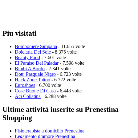
Piu visitati
Bomboniere Simpatia
- 11.655 volte
Dolciaria Del Sole
- 8.375 volte
Beauty Food
- 7.601 volte
El Paraiso Del Paladar
- 7.598 volte
Bimbi A Bordo
- 7.341 volte
Dott. Pasquale Nigro
- 6.723 volte
Hack Zone Tattoo
- 6.722 volte
Euroshoes
- 6.700 volte
Cose Buone Di Casa
- 6.448 volte
Aci Collatina
- 6.288 volte
Ultime attività inserite su Prenestina
Shopping
Fisioterapista a domicilio Prenestina
Legamento d’amore Prenestina