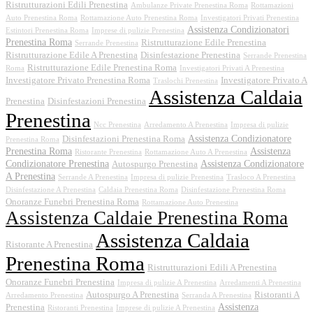
Ristrutturazioni Edili Prenestina
Ambulanze Private Prenestina Roma
Rottamazioni
Auto Prenestina Roma
Rottamazione Auto Prenestina Roma
Investigatori Privati Prenestina
Assistenza Condizionatori
Estintori Prenestina Roma
Imprese di pulizie Prenestina
Prenestina Roma
Ristrutturazione Edile Prenestina
Serrande Prenestina
Ristrutturazione Edile A Prenestina
Disinfestazione Prenestina
Serrande Prenestina
Ristrutturazione Edile Prenestina Roma
Roma
Investigatori Privati A Prenestina
Investigatore Privato Prenestina Roma
Investigatore Privato A
Traslochi Prenestina
Assistenza Caldaia
Prenestina
Disinfestazioni Prenestina
Prenestina
Ncc Prenestina
Arredamento A Prenestina
Impresa di pulizie
Assistenza Condizionatore
Disinfestazioni Prenestina Roma
Prenestina Roma
Prenestina Roma
Assistenza
Ristorante Prenestina
Rottamazione Auto A Prenestina
Condizionatore Prenestina
Assistenza Condizionatore
Autospurgo Prenestina
A Prenestina
Serrande A Prenestina
Impresa di pulizie Prenestina
Trasloco A Prenestina
Disinfestazione A Prenestina
Caldaia Prenestina Roma
Disinfestazione Prenestina Roma
Onoranze Funebri Prenestina Roma
Rottamazione Auto Prenestina
Assistenza Caldaie Prenestina Roma
Assistenza Caldaia
Ristorante A Prenestina
Prenestina Roma
Ristrutturazioni Edili A Prenestina
Onoranze Funebri Prenestina
Impresa di pulizie A Prenestina
Arredamenti A Prenestina
Autospurgo A Prenestina
Ristoranti A
Arredamento Prenestina
Serranda A Prenestina
Assistenza
Prenestina
Ristoranti Prenestina
Imprese di pulizie A Prenestina