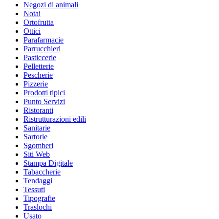
Negozi di animali
Notai
Ortofrutta
Ottici
Parafarmacie
Parrucchieri
Pasticcerie
Pelletterie
Pescherie
Pizzerie
Prodotti tipici
Punto Servizi
Ristoranti
Ristrutturazioni edili
Sanitarie
Sartorie
Sgomberi
Siti Web
Stampa Digitale
Tabaccherie
Tendaggi
Tessuti
Tipografie
Traslochi
Usato