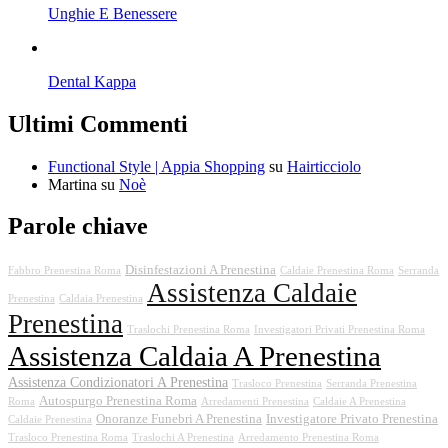
Unghie E Benessere
Dental Kappa
Ultimi Commenti
Functional Style | Appia Shopping
su
Hairticciolo
Martina
su
Noè
Parole chiave
Disinfestazioni A Prenestina
Fabbro Prenestina Roma
Caldaie Prenestina Roma
Serranda
Assistenza Caldaie
Prenestina
Caldaia Prenestina
Prenestina
Traslochi Prenestina Roma
Investigatori Privati Prenestina Roma
Assistenza Caldaia A Prenestina
Assistenza Condizionatori A Prenestina
Trasloco Prenestina
Serranda Prenestina
Autospurgo Prenestina Roma
Roma
Arredamenti Prenestina
Caldaie A Prenestina
Onoranze Funebri A Prenestina
Investigatore Privato Prenestina
Caldaie Prenestina
Trasloco Prenestina Roma
Traslochi A Prenestina
Arredamento Prenestina Roma