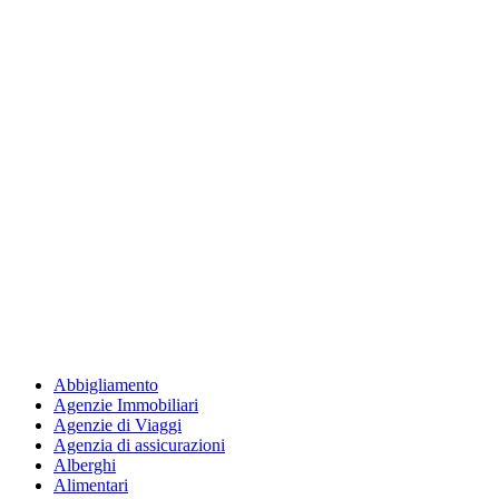
Abbigliamento
Agenzie Immobiliari
Agenzie di Viaggi
Agenzia di assicurazioni
Alberghi
Alimentari