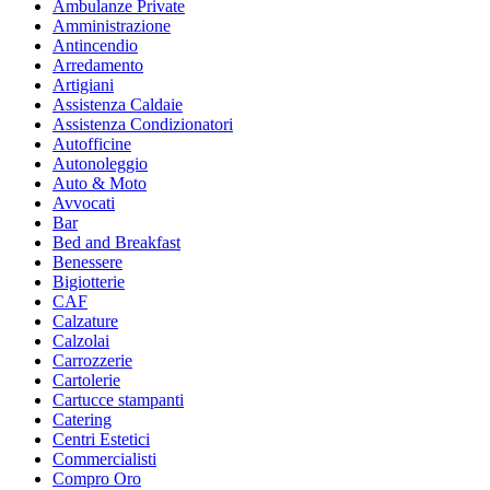
Ambulanze Private
Amministrazione
Antincendio
Arredamento
Artigiani
Assistenza Caldaie
Assistenza Condizionatori
Autofficine
Autonoleggio
Auto & Moto
Avvocati
Bar
Bed and Breakfast
Benessere
Bigiotterie
CAF
Calzature
Calzolai
Carrozzerie
Cartolerie
Cartucce stampanti
Catering
Centri Estetici
Commercialisti
Compro Oro