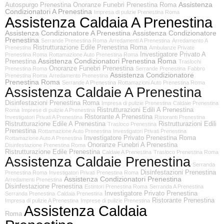
Assistenza
Autospurgo Prenestina
Onoranze Funebri Prenestina Roma
Condizionatori A Prenestina
Impresa di pulizie Prenestina Roma
Assistenza Caldaia A Prenestina
Assistenza Condizionatore A Prenestina
Assistenza Condizionatore
Prenestina
Serrande Prenestina Roma
Arredamenti A Prenestina
Arredamento A
Ristrutturazione Edile Prenestina Roma
Prenestina
Ambulanze Private
Investigatore Privato A
Prenestina Roma
Rottamazione Auto Prenestina Roma
Assistenza Condizionatori Prenestina Roma
Prenestina
Traslochi
Onoranze Funebri Prenestina
Prenestina Roma
Serrande Prenestina
Fabbro
Assistenza Condizionatore
Prenestina Roma
Arredamento Prenestina
Prenestina Roma
Serrande A Prenestina
Rottamazioni Auto Prenestina Roma
Assistenza Caldaie A Prenestina
Disinfestazioni Prenestina Roma
Impresa di pulizie Prenestina
Caldaie Prenestina
Ristrutturazioni Edili A Prenestina
Roma
Imprese di pulizie A Prenestina
Ristorante A Prenestina
Investigatori Privati A Prenestina
Ristoranti Prenestina
Ristrutturazione Edile A Prenestina
Ristrutturazioni Edili
Trasloco Prenestina
Prenestina
Rottamazione Auto Prenestina
Investigatori Privati Prenestina
Investigatore Privato Prenestina Roma
Rottamazione Auto A Prenestina
Onoranze Funebri A Prenestina
Disinfestazione Prenestina Roma
Ristrutturazione Edile Prenestina
Caldaie A Prenestina
Trasloco Prenestina Roma
Assistenza Caldaie Prenestina
Serranda
Disinfestazioni Prenestina
Prenestina Roma
Investigatori Privati Prenestina Roma
Assistenza Condizionatori Prenestina
Arredamenti Prenestina
Disinfestazione Prenestina
Estintori Prenestina Roma
Serranda A Prenestina
Investigatore Privato Prenestina
Serranda Prenestina
Caldaia Prenestina
Ristorante Prenestina
Impresa di pulizie A Prenestina
Imprese di pulizie Prenestina
Assistenza Caldaia
Roma