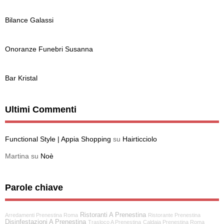
Bilance Galassi
Onoranze Funebri Susanna
Bar Kristal
Ultimi Commenti
Functional Style | Appia Shopping
su
Hairticciolo
Martina
su
Noè
Parole chiave
Ristoranti A Prenestina
Arredamenti Prenestina Roma
Ristorante Prenestina
Disinfestazioni A Prenestina
Trasloco A Prenestina
Caldaia Prenestina Roma