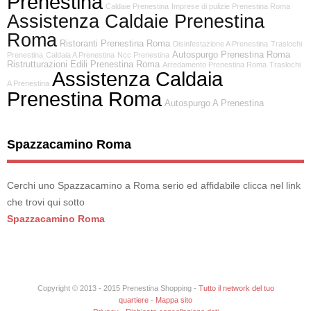
Prenestina
Caldaie Prenestina
Imprese di pulizie Prenestina Roma
Assistenza Caldaie Prenestina
Roma
Ristoranti Prenestina Roma
Disinfestazione A Prenestina
Traslochi
Autospurgo Prenestina Roma
Prenestina
Caldaia A Prenestina
Ncc Prenestina
Ristrutturazioni Edili Prenestina Roma
Arredamento Prenestina Roma
Traslochi
Assistenza Caldaia
A Prenestina
Prenestina Roma
Autospurgo A Prenestina
Spazzacamino Roma
Cerchi uno Spazzacamino a Roma serio ed affidabile clicca nel link
che trovi qui sotto
Spazzacamino Roma
Copyright © 2013 - 2015 Prenestina Shopping -
Tutto il network del tuo
quartiere
-
Mappa sito