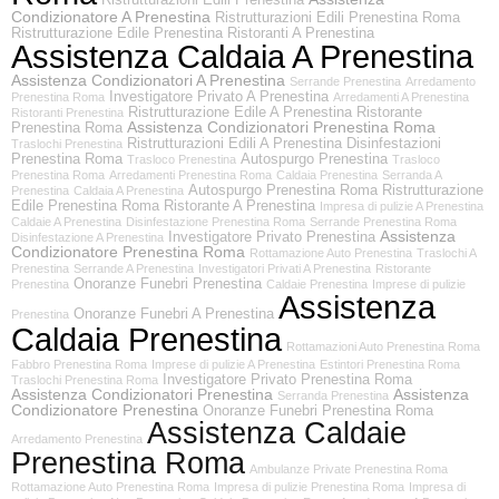
Condizionatore A Prenestina
Ristrutturazioni Edili Prenestina Roma
Ristrutturazione Edile Prenestina
Ristoranti A Prenestina
Assistenza Caldaia A Prenestina
Assistenza Condizionatori A Prenestina
Serrande Prenestina
Arredamento
Investigatore Privato A Prenestina
Prenestina Roma
Arredamenti A Prenestina
Ristrutturazione Edile A Prenestina
Ristorante
Ristoranti Prenestina
Assistenza Condizionatori Prenestina Roma
Prenestina Roma
Ristrutturazioni Edili A Prenestina
Disinfestazioni
Traslochi Prenestina
Prenestina Roma
Autospurgo Prenestina
Trasloco Prenestina
Trasloco
Prenestina Roma
Arredamenti Prenestina Roma
Caldaia Prenestina
Serranda A
Autospurgo Prenestina Roma
Ristrutturazione
Prenestina
Caldaia A Prenestina
Edile Prenestina Roma
Ristorante A Prenestina
Impresa di pulizie A Prenestina
Caldaie A Prenestina
Disinfestazione Prenestina Roma
Serrande Prenestina Roma
Assistenza
Investigatore Privato Prenestina
Disinfestazione A Prenestina
Condizionatore Prenestina Roma
Rottamazione Auto Prenestina
Traslochi A
Prenestina
Serrande A Prenestina
Investigatori Privati A Prenestina
Ristorante
Onoranze Funebri Prenestina
Prenestina
Caldaie Prenestina
Imprese di pulizie
Assistenza
Onoranze Funebri A Prenestina
Prenestina
Caldaia Prenestina
Rottamazioni Auto Prenestina Roma
Fabbro Prenestina Roma
Imprese di pulizie A Prenestina
Estintori Prenestina Roma
Investigatore Privato Prenestina Roma
Traslochi Prenestina Roma
Assistenza Condizionatori Prenestina
Assistenza
Serranda Prenestina
Condizionatore Prenestina
Onoranze Funebri Prenestina Roma
Assistenza Caldaie
Arredamento Prenestina
Prenestina Roma
Ambulanze Private Prenestina Roma
Rottamazione Auto Prenestina Roma
Impresa di pulizie Prenestina Roma
Impresa di