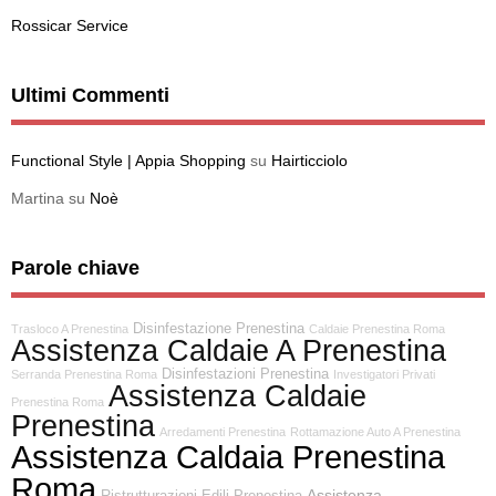
Rossicar Service
Ultimi Commenti
Functional Style | Appia Shopping
su
Hairticciolo
Martina
su
Noè
Parole chiave
Disinfestazione Prenestina
Trasloco A Prenestina
Caldaie Prenestina Roma
Assistenza Caldaie A Prenestina
Disinfestazioni Prenestina
Serranda Prenestina Roma
Investigatori Privati
Assistenza Caldaie
Prenestina Roma
Prenestina
Arredamenti Prenestina
Rottamazione Auto A Prenestina
Assistenza Caldaia Prenestina
Roma
Assistenza
Ristrutturazioni Edili Prenestina