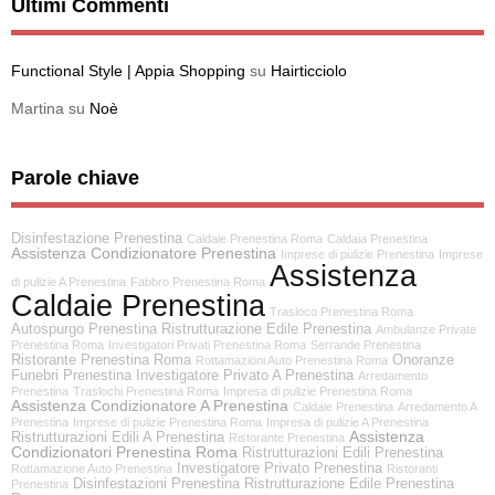
Ultimi Commenti
Functional Style | Appia Shopping
su
Hairticciolo
Martina
su
Noè
Parole chiave
Disinfestazione Prenestina
Caldaie Prenestina Roma
Caldaia Prenestina
Assistenza Condizionatore Prenestina
Imprese di pulizie Prenestina
Imprese
Assistenza
di pulizie A Prenestina
Fabbro Prenestina Roma
Caldaie Prenestina
Trasloco Prenestina Roma
Autospurgo Prenestina
Ristrutturazione Edile Prenestina
Ambulanze Private
Prenestina Roma
Investigatori Privati Prenestina Roma
Serrande Prenestina
Ristorante Prenestina Roma
Onoranze
Rottamazioni Auto Prenestina Roma
Funebri Prenestina
Investigatore Privato A Prenestina
Arredamento
Prenestina
Traslochi Prenestina Roma
Impresa di pulizie Prenestina Roma
Assistenza Condizionatore A Prenestina
Caldaie Prenestina
Arredamento A
Prenestina
Imprese di pulizie Prenestina Roma
Impresa di pulizie A Prenestina
Assistenza
Ristrutturazioni Edili A Prenestina
Ristorante Prenestina
Condizionatori Prenestina Roma
Ristrutturazioni Edili Prenestina
Investigatore Privato Prenestina
Rottamazione Auto Prenestina
Ristoranti
Disinfestazioni Prenestina
Ristrutturazione Edile Prenestina
Prenestina