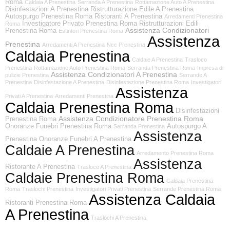
Roma
Caldaia A Prenestina
Serranda A Prenestina
Rottamazione Auto A Prenestina
Disinfestazioni A Prenestina
Ristrutturazione Edile A Prenestina
Autospurgo Prenestina Roma
Ristoranti A Prenestina
Arredamenti Prenestina
Investigatore Privato Prenestina Roma
Ristrutturazioni Edili
Roma
Assistenza Condizionatori
Prenestina Roma
Estintori Prenestina Roma
Assistenza
Prenestina
Arredamenti A Prenestina
Ncc Prenestina
Caldaia Prenestina
Caldaie A Prenestina
Trasloco
Prenestina
Rottamazione Auto Prenestina Roma
Serranda Prenestina Roma
Impresa di
Assistenza Condizionatori A Prenestina
pulizie Prenestina
Serrande A
Prenestina
Disinfestazione A Prenestina
Disinfestazione Prenestina Roma
Investigatori
Assistenza
Privati A Prenestina
Arredamenti Prenestina
Caldaia Prenestina Roma
Disinfestazioni
Assistenza Condizionatore Prenestina Roma
Prenestina Roma
Onoranze Funebri Prenestina Roma
Autospurgo A
Serranda Prenestina
Assistenza
Prenestina
Onoranze Funebri A Prenestina
Caldaie A Prenestina
Arredamento Prenestina Roma
Assistenza
Ristorante A Prenestina
Trasloco A Prenestina
Caldaie Prenestina Roma
Caldaia Prenestina
Roma
Traslochi Prenestina
Investigatori Privati Prenestina
Serrande Prenestina Roma
Assistenza Caldaia
Ristoranti Prenestina Roma
A Prenestina
Traslochi A Prenestina