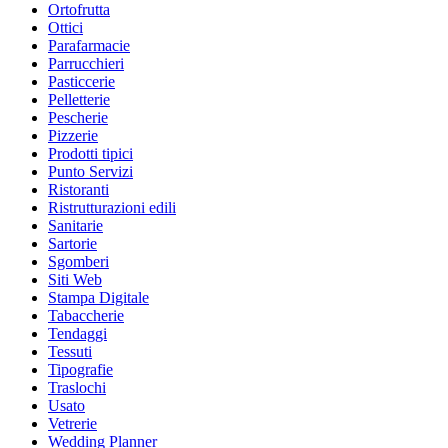
Ortofrutta
Ottici
Parafarmacie
Parrucchieri
Pasticcerie
Pelletterie
Pescherie
Pizzerie
Prodotti tipici
Punto Servizi
Ristoranti
Ristrutturazioni edili
Sanitarie
Sartorie
Sgomberi
Siti Web
Stampa Digitale
Tabaccherie
Tendaggi
Tessuti
Tipografie
Traslochi
Usato
Vetrerie
Wedding Planner