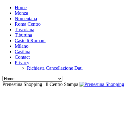
Home
Monza
Nomentana
Roma Centro
Tuscolana
Tiburtina
Castelli Romani
Milano
Casilina
Contact
Privacy
Richiesta Cancellazione Dati
Prenestina Shopping | Il Centro Stampa