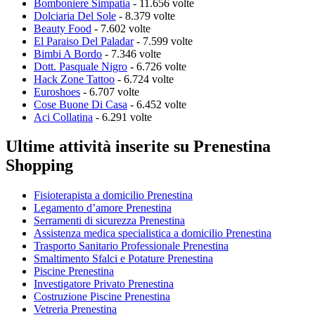
Bomboniere Simpatia
- 11.656 volte
Dolciaria Del Sole
- 8.379 volte
Beauty Food
- 7.602 volte
El Paraiso Del Paladar
- 7.599 volte
Bimbi A Bordo
- 7.346 volte
Dott. Pasquale Nigro
- 6.726 volte
Hack Zone Tattoo
- 6.724 volte
Euroshoes
- 6.707 volte
Cose Buone Di Casa
- 6.452 volte
Aci Collatina
- 6.291 volte
Ultime attività inserite su Prenestina
Shopping
Fisioterapista a domicilio Prenestina
Legamento d’amore Prenestina
Serramenti di sicurezza Prenestina
Assistenza medica specialistica a domicilio Prenestina
Trasporto Sanitario Professionale Prenestina
Smaltimento Sfalci e Potature Prenestina
Piscine Prenestina
Investigatore Privato Prenestina
Costruzione Piscine Prenestina
Vetreria Prenestina