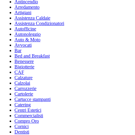
Antincendio
Arredamento
Artigiani
Assistenza Caldaie
Assistenza Condizionatori
Autofficine
Autonoleggio
Auto & Moto
Avvocati
Bar
Bed and Breakfast
Benessere
Bigiotterie
CAF
Calzature
Calzolai
Carrozzerie
Cartolerie
Cartucce stampanti
Catering
Centri Estetici
Commercialisti
Compro Oro
Cornici
Dentisti