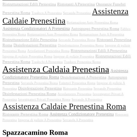
Ristrutturazioni Edili Prenestina
Ristoranti A Prenestina
Onoranze Funebri
Assistenza
Prenestina Roma
Trasloco A Prenestina
Serranda Prenestina
Caldaie Prenestina
Rottamazione Auto Prenestina Roma
Assistenza Condizionatori A Prenestina
Autospurgo Prenestina Roma
Fabbro
Prenestina Roma
Rottamazioni Auto Prenestina Roma
Rottamazione Auto A Prenestina
Ristrutturazione Edile Prenestina
Ristoranti Prenestina
Serrande Prenestina Roma
Roma
Disinfestazioni Prenestina
Disinfestazione Prenestina Roma
Imprese di pulizie
Ristrutturazioni Edili A Prenestina
Prenestina Roma
Arredamenti Prenestina Roma
Ristrutturazioni Edili
Impresa di pulizie Prenestina Roma
Imprese di pulizie Prenestina
Prenestina Roma
Traslochi A Prenestina
Trasloco Prenestina Roma
Assistenza Caldaia Prenestina
Assistenza
Condizionatore Prenestina Roma
Disinfestazioni A Prenestina
Autospurgo
Prenestina
Serranda Prenestina Roma
Estintori Prenestina Roma
Imprese di pulizie A
Disinfestazione Prenestina
Prenestina
Ristorante Prenestina
Serrande Prenestina
Disinfestazioni Prenestina Roma
Arredamento Prenestina
Investigatori Privati A
Prenestina
Investigatori Privati Prenestina Roma
Serrande A Prenestina
Assistenza Caldaie Prenestina Roma
Assistenza Condizionatore Prenestina
Ristorante Prenestina Roma
Ristoranti
Prenestina
Impresa di pulizie A Prenestina
Serranda A Prenestina
Spazzacamino Roma