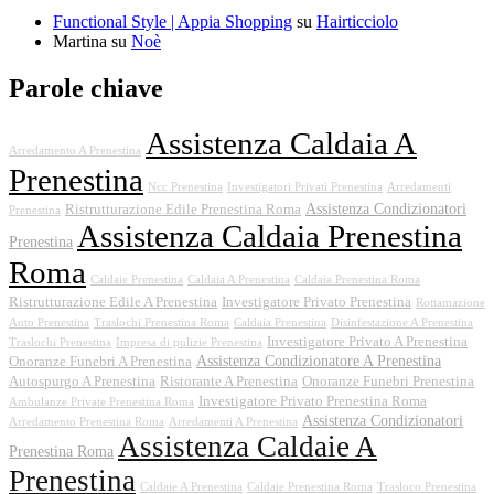
Functional Style | Appia Shopping
su
Hairticciolo
Martina
su
Noè
Parole chiave
Assistenza Caldaia A
Arredamento A Prenestina
Prenestina
Ncc Prenestina
Investigatori Privati Prenestina
Arredamenti
Assistenza Condizionatori
Ristrutturazione Edile Prenestina Roma
Prenestina
Assistenza Caldaia Prenestina
Prenestina
Roma
Caldaie Prenestina
Caldaia A Prenestina
Caldaia Prenestina Roma
Ristrutturazione Edile A Prenestina
Investigatore Privato Prenestina
Rottamazione
Auto Prenestina
Traslochi Prenestina Roma
Caldaia Prenestina
Disinfestazione A Prenestina
Investigatore Privato A Prenestina
Traslochi Prenestina
Impresa di pulizie Prenestina
Assistenza Condizionatore A Prenestina
Onoranze Funebri A Prenestina
Autospurgo A Prenestina
Ristorante A Prenestina
Onoranze Funebri Prenestina
Investigatore Privato Prenestina Roma
Ambulanze Private Prenestina Roma
Assistenza Condizionatori
Arredamento Prenestina Roma
Arredamenti A Prenestina
Assistenza Caldaie A
Prenestina Roma
Prenestina
Caldaie A Prenestina
Caldaie Prenestina Roma
Trasloco Prenestina