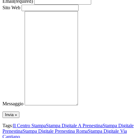
Email
(required)
Sito Web
Messaggio
Tags:
Il Centro Stampa
Stampa Digitale A Prenestina
Stampa Digitale
Prenestina
Stampa Digitale Prenestina Roma
Stampa Digitale Via
Cantiano