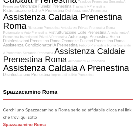
Trasloco Prenestina
Serranda A
Onoranze Funebri Prenestina
Prenestina
Traslochi A Prenestina
Ristrutturazione Edile A Prenestina
Disinfestazione A Prenestina
Assistenza Caldaia Prenestina
Roma
Ristorante Prenestina
Ambulanze Private Prenestina Roma
Ristrutturazione Edile Prenestina
Rottamazione Auto Prenestina
Arredamento A
Autospurgo Prenestina Roma
Prenestina
Investigatori Privati A Prenestina
Disinfestazioni Prenestina Roma
Onoranze Funebri Prenestina Roma
Assistenza Condizionatori A Prenestina
Fabbro Prenestina Roma
Serrande
Assistenza Caldaie
A Prenestina
Serranda Prenestina
Prenestina Roma
Arredamenti A Prenestina
Assistenza Caldaia A Prenestina
Disinfestazione Prenestina
Impresa di pulizie Prenestina
Spazzacamino Roma
Cerchi uno Spazzacamino a Roma serio ed affidabile clicca nel link
che trovi qui sotto
Spazzacamino Roma