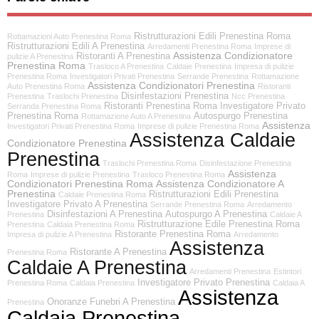
Ristrutturazioni Edili Prenestina Roma
Rottamazioni Auto Prenestina Roma
Ristrutturazioni Edili A Prenestina
Arredamenti Prenestina Roma
Imprese di
Assistenza Condizionatore
Ristoranti A Prenestina
pulizie A Prenestina
Prenestina Roma
Trasloco A Prenestina
Caldaie Prenestina
Impresa di pulizie
Prenestina Roma
Investigatori Privati Prenestina
Serrande Prenestina
Rottamazione
Assistenza Condizionatori Prenestina
Auto Prenestina Roma
Ristoranti
Disinfestazioni Prenestina
Prenestina
Traslochi Prenestina
Ncc Prenestina
Ristoranti Prenestina Roma
Investigatore Privato
Serranda Prenestina Roma
Prenestina Roma
Autospurgo Prenestina
Rottamazione Auto A Prenestina
Assistenza
Investigatori Privati Prenestina Roma
Imprese di pulizie Prenestina Roma
Assistenza Caldaie
Condizionatore Prenestina
Prenestina
Traslochi Prenestina Roma
Disinfestazione Prenestina
Assistenza
Roma
Imprese di pulizie Prenestina
Trasloco Prenestina Roma
Condizionatori Prenestina Roma
Assistenza Condizionatore A
Prenestina
Ristrutturazioni Edili Prenestina
Caldaie Prenestina Roma
Investigatore Privato A Prenestina
Serrande Prenestina Roma
Arredamento
Disinfestazioni A Prenestina
Autospurgo A Prenestina
Prenestina
Caldaie A
Ristrutturazione Edile Prenestina Roma
Prenestina
Caldaia Prenestina Roma
Ristorante Prenestina Roma
Impresa di pulizie A Prenestina
Arredamento
Assistenza
Ristorante A Prenestina
Prenestina Roma
Caldaie A Prenestina
Arredamenti Prenestina
Estintori
Investigatore Privato Prenestina
Prenestina Roma
Caldaia Prenestina
Caldaia A
Assistenza
Onoranze Funebri A Prenestina
Prenestina
Caldaia Prenestina